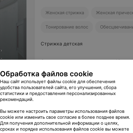
Женская стрижка
Женская причес
Тонирование волос
Обесцвечиван
Стрижка детская
,
Стрижка детская простая до 10 лет
ов
Цена по запросу
Обработка файлов cookie
Наш сайт использует файлы cookie для обеспечения
Стрижка детская модельная до 10 л
удобства пользователей сайта, его улучшения, сбора
статистики и предоставления персонализированных
Цена по запросу
рекомендаций.
Стрижка детская модельная 10-14 л
Вы можете настроить параметры использования файлов
cookie или изменить свое согласие в более позднее время.
Цена по запросу
Для получения дополнительной информации о целях,
сроках и порядке использования файлов cookie вы можете