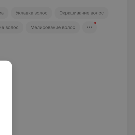
ка
Укладка волос
Окрашивание волос
ие волос
Мелирование волос
ет
ет