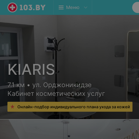
Меню
KIARIS
7.1 км • ул. Орджоникидзе
Кабинет косметических услуг
Онлайн-подбор индивидуального плана ухода за кожей