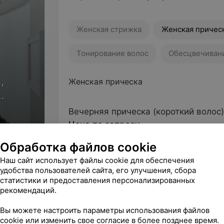
Женская стрижка
Женская причес
Тонирование волос
Обесцвечиван
,
Женская прическа
ов
Вечерняя прическа (короткий волос)
Цена по запросу
Обработка файлов cookie
Вечерняя прическа (средний волос)
Наш сайт использует файлы cookie для обеспечения
Цена по запросу
удобства пользователей сайта, его улучшения, сбора
статистики и предоставления персонализированных
рекомендаций.
Вечерняя прическа (длинный волос)
Цена по запросу
Вы можете настроить параметры использования файлов
cookie или изменить свое согласие в более позднее время.