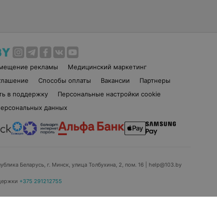
змещение рекламы
Медицинский маркетинг
глашение
Способы оплаты
Вакансии
Партнеры
ть в поддержку
Персональные настройки cookie
персональных данных
ублика Беларусь, г. Минск, улица Толбухина, 2, пом. 16 | help@103.by
держки
+375 291212755