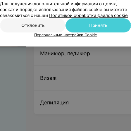
Для получения дополнительной информации о целях,
Плетение (короткий волос)
сроках и порядке использования файлов cookie вы можете
Цена по запросу
ознакомиться с нашей
Политикой обработки файлов cookie
Отклонить
Принять
Плетение (средний волос)
ы
Персональные настройки Cookie
Цена по запросу
Маникюр, педикюр
Плетение (длинный волос)
Цена по запросу
Визаж
Депиляция