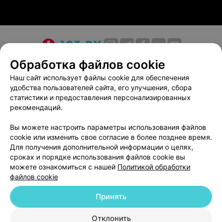
О проекте
Новости проекта
Размещение рекламы
Обработка файлов cookie
Медицинский маркетинг
Публичный договор
Наш сайт использует файлы cookie для обеспечения
удобства пользователей сайта, его улучшения, сбора
Пользовательское соглашение
Способы оплаты
статистики и предоставления персонализированных
Вакансии
Партнеры
рекомендаций.
Написать руководителю 103.by
Вы можете настроить параметры использования файлов
Написать в поддержку
cookie или изменить свое согласие в более позднее время.
Персональные настройки cookie
Для получения дополнительной информации о целях,
сроках и порядке использования файлов cookie вы
Обработка персональных данных
можете ознакомиться с нашей
Политикой обработки
файлов cookie
Принять
Отклонить