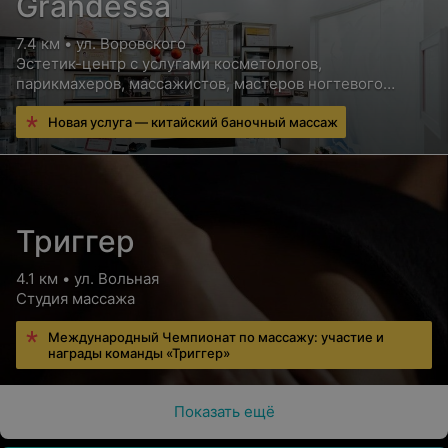
Grandessa
7.4 км • ул. Воровского
Эстетик-центр с услугами косметологов,
парикмахеров, массажистов, мастеров ногтевого
сервиса и других специалистов
Новая услуга — китайский баночный массаж
Триггер
4.1 км • ул. Вольная
Студия массажа
Международный Чемпионат по массажу: участие и
награды команды «Триггер»
Показать ещё