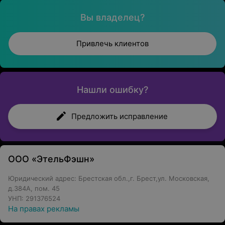
Вы владелец?
Привлечь клиентов
Нашли ошибку?
Предложить исправление
ООО «ЭтельФэшн»
Юридический адрес: Брестская обл.,г. Брест,ул. Московская,
д.384А, пом. 45
УНП: 291376524
На правах рекламы