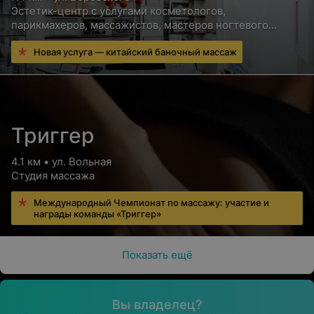
Эстетик-центр с услугами косметологов,
парикмахеров, массажистов, мастеров ногтевого
сервиса и других специалистов
Новая услуга — китайский баночный массаж
Триггер
4.1 км • ул. Вольная
Студия массажа
Международный Чемпионат по массажу: участие и
награды команды «Триггер»
Показать ещё
Вы владелец?