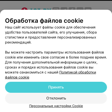
О проекте
Новости проекта
Размещение рекламы
Обработка файлов cookie
Медицинский маркетинг
Публичный договор
Наш сайт использует файлы cookie для обеспечения
удобства пользователей сайта, его улучшения, сбора
Пользовательское соглашение
Способы оплаты
статистики и предоставления персонализированных
Вакансии
Партнеры
рекомендаций.
Написать руководителю 103.by
Вы можете настроить параметры использования файлов
Написать в поддержку
cookie или изменить свое согласие в более позднее время.
Персональные настройки cookie
Для получения дополнительной информации о целях,
сроках и порядке использования файлов cookie вы
Обработка персональных данных
можете ознакомиться с нашей
Политикой обработки
файлов cookie
Принять
Отклонить
ВЫ ВЛАДЕЛЕЦ?
© 2026 ООО «Артокс Лаб», УНП 191700409
| 220012, Республика Беларусь,
Персональные настройки Cookie
г. Минск, улица Толбухина, 2, пом. 16 | help@103.by