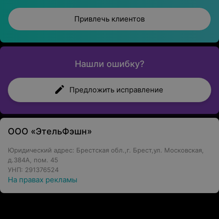
Привлечь клиентов
Нашли ошибку?
Предложить исправление
ООО «ЭтельФэшн»
Юридический адрес: Брестская обл.,г. Брест,ул. Московская,
д.384А, пом. 45
УНП: 291376524
На правах рекламы